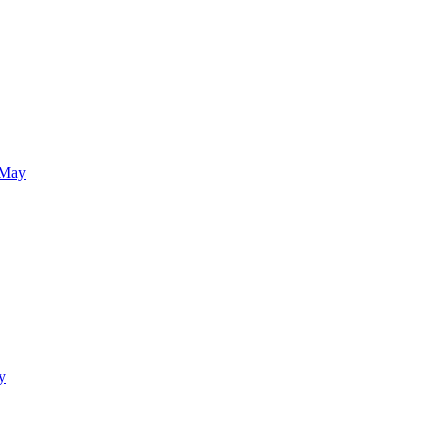
 May
y