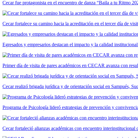
Cecar fue protagonista en el encuentro de danza “Baila a tu Ritmo 20
Cecar fortalece su camino hacia la acreditación en el tercer día de vis
Egresados y empresarios destacan el impacto y la calidad institucional
Primer día de visita de pares académicos en CECAR avanza con resul
Cecar realizó brigada jurídica y de orientación social en Sampués, Su
Programa de Psicología lideró estrategias de prevención y convivencia
Cecar fortaleció alianzas académicas con encuentro interinstitucional 