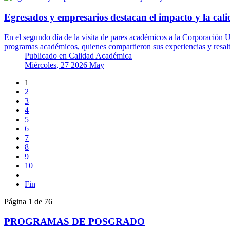
Egresados y empresarios destacan el impacto y la calid
En el segundo día de la visita de pares académicos a la Corporación U
programas académicos, quienes compartieron sus experiencias y resa
Publicado en
Calidad Académica
Miércoles, 27 2026 May
1
2
3
4
5
6
7
8
9
10
Fin
Página 1 de 76
PROGRAMAS DE POSGRADO