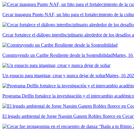
Cecar inaugura Punto NAF, un hito para el fortalecimiento de la cultur
Cecar fortalece el diálogo interdisciplinario alrededor de los desafíos 
Construyendo un Caribe Resiliente desde la Sostenibilidad
Martes, 16
Un espacio para imaginar, crear y nunca dejar de soñar
Martes, 16 202
Programa Delfín fortalece la investigación y el intercambio académ
El legado ambiental de Jorge Nassim Ganem Robles florece en Cecar