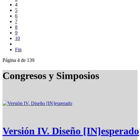
4
5
6
7
8
9
10
Fin
Página 4 de 139
Congresos y Simposios
Versión IV. Diseño [IN]esperado