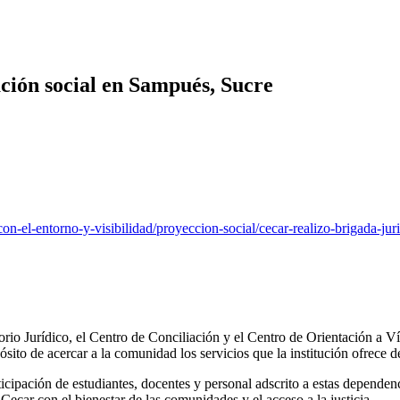
ación social en Sampués, Sucre
con-el-entorno-y-visibilidad/proyeccion-social/cecar-realizo-brigada-ju
rio Jurídico, el Centro de Conciliación y el Centro de Orientación a Ví
ósito de acercar a la comunidad los servicios que la institución ofrece
icipación de estudiantes, docentes y personal adscrito a estas dependen
 Cecar con el bienestar de las comunidades y el acceso a la justicia.