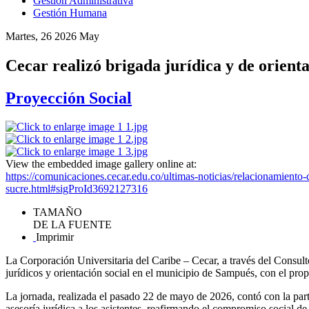
Gestión Administrativa
Gestión Humana
Martes, 26 2026 May
Cecar realizó brigada jurídica y de orient
Proyección Social
View the embedded image gallery online at:
https://comunicaciones.cecar.edu.co/ultimas-noticias/relacionamiento-
sucre.html#sigProId3692127316
TAMAÑO
DE LA FUENTE
Imprimir
La Corporación Universitaria del Caribe – Cecar, a través del Consulto
jurídicos y orientación social en el municipio de Sampués, con el prop
La jornada, realizada el pasado 22 de mayo de 2026, contó con la part
asesoría jurídica a los asistentes, reafirmando el compromiso social de