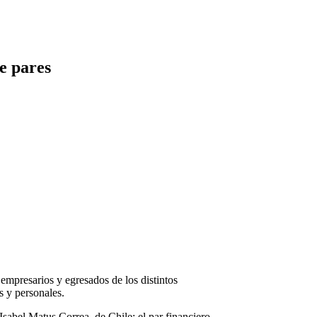
de pares
empresarios y egresados de los distintos
s y personales.
Isabel Matus Correa, de Chile; el par financiero,