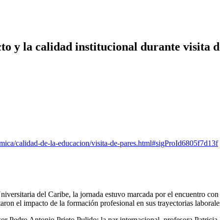
 y la calidad institucional durante visita 
emica/calidad-de-la-educacion/visita-de-pares.html#sigProId6805f7d13f
niversitaria del Caribe, la jornada estuvo marcada por el encuentro con 
ron el impacto de la formación profesional en sus trayectorias laborale
 Pedro Antonio Prieto Pulido; la par internacional, profesora Patricia 