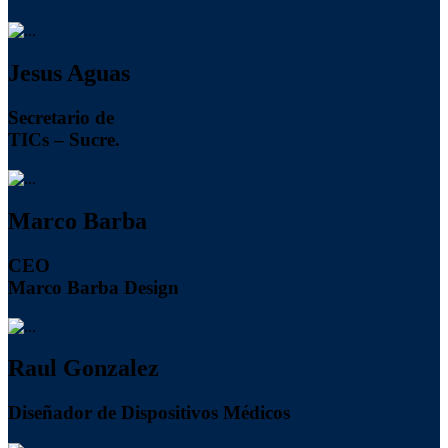
Jesus Aguas
Secretario de
TICs – Sucre.
Marco Barba
CEO
Marco Barba Design
Raul Gonzalez
Diseñador de Dispositivos Médicos