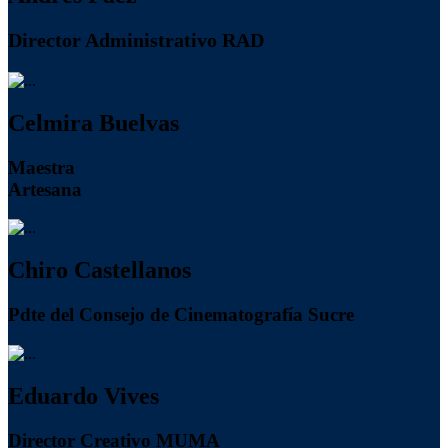
Director Administrativo RAD
Celmira Buelvas
Maestra
Artesana
Chiro Castellanos
Pdte del Consejo de Cinematografía Sucre
Eduardo Vives
Director Creativo MUMA