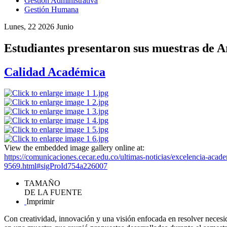
Gestión Administrativa
Gestión Humana
Lunes, 22 2026 Junio
Estudiantes presentaron sus muestras de A
Calidad Académica
View the embedded image gallery online at:
https://comunicaciones.cecar.edu.co/ultimas-noticias/excelencia-acad
9569.html#sigProId754a226007
TAMAÑO
DE LA FUENTE
Imprimir
Con creatividad, innovación y una visión enfocada en resolver necesi