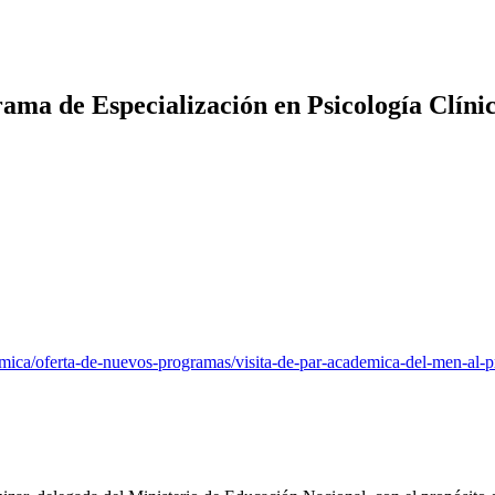
ama de Especialización en Psicología Clíni
demica/oferta-de-nuevos-programas/visita-de-par-academica-del-men-al-p