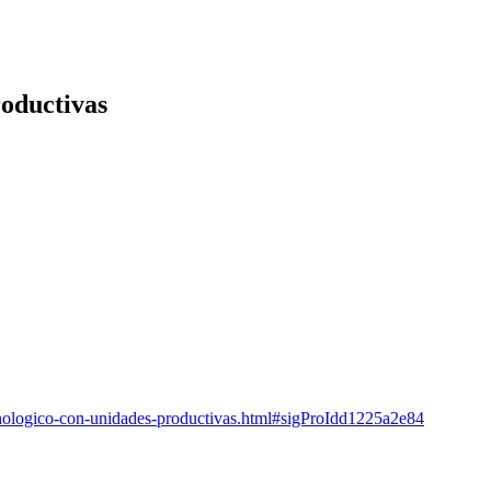
oductivas
ecnologico-con-unidades-productivas.html#sigProIdd1225a2e84