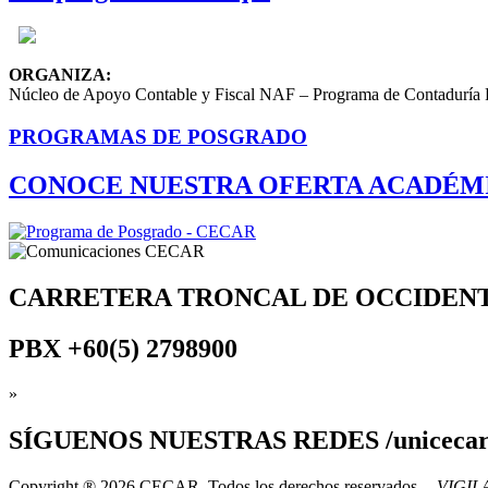
ORGANIZA:
Núcleo de Apoyo Contable y Fiscal NAF – Programa de Contaduría Pú
PROGRAMAS DE POSGRADO
CONOCE NUESTRA OFERTA ACADÉM
CARRETERA TRONCAL DE OCCIDEN
PBX
+60(5) 2798900
»
SÍGUENOS
NUESTRAS REDES /uniceca
Copyright ® 2026 CECAR. Todos los derechos reservados.
VIGI