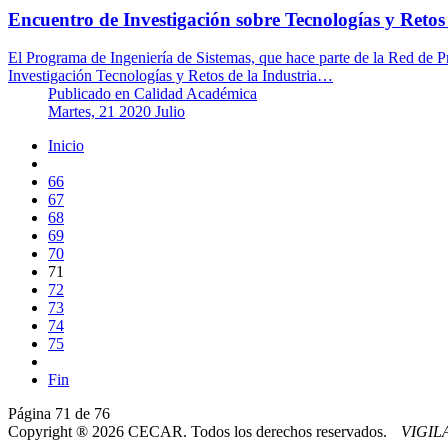
Encuentro de Investigación sobre Tecnologías y Retos 
El Programa de Ingeniería de Sistemas, que hace parte de la Red de 
Investigación Tecnologías y Retos de la Industria…
Publicado en
Calidad Académica
Martes, 21 2020 Julio
Inicio
66
67
68
69
70
71
72
73
74
75
Fin
Página 71 de 76
Copyright ® 2026 CECAR. Todos los derechos reservados.
VIGI