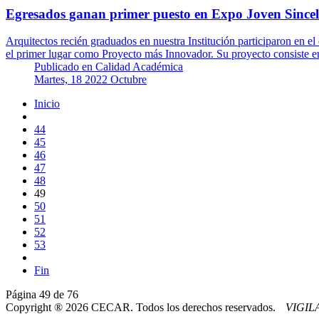
Egresados ganan primer puesto en Expo Joven Sincel
Arquitectos recién graduados en nuestra Institución participaron en 
el primer lugar como Proyecto más Innovador. Su proyecto consiste e
Publicado en
Calidad Académica
Martes, 18 2022 Octubre
Inicio
44
45
46
47
48
49
50
51
52
53
Fin
Página 49 de 76
Copyright ® 2026 CECAR. Todos los derechos reservados.
VIGI