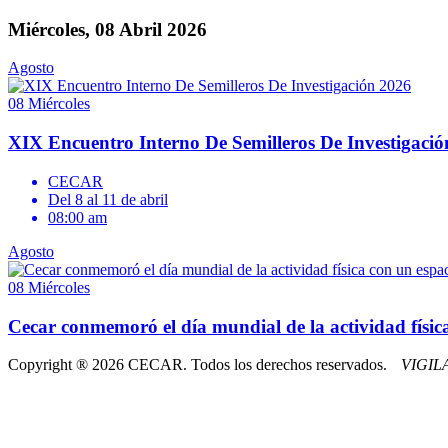
Miércoles, 08 Abril 2026
Agosto
08
Miércoles
XIX Encuentro Interno De Semilleros De Investigaci
CECAR
Del 8 al 11 de abril
08:00 am
Agosto
08
Miércoles
Cecar conmemoró el día mundial de la actividad física
Copyright ® 2026 CECAR. Todos los derechos reservados.
VIGI