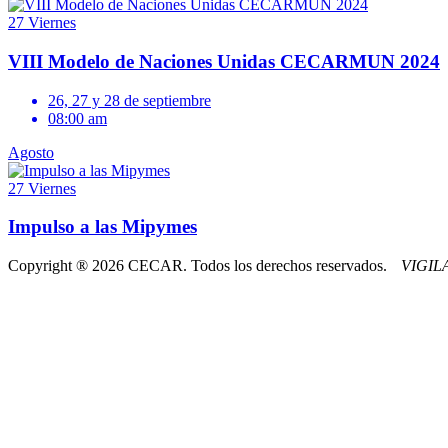
27
Viernes
VIII Modelo de Naciones Unidas CECARMUN 2024
26, 27 y 28 de septiembre
08:00 am
Agosto
27
Viernes
Impulso a las Mipymes
Copyright ® 2026 CECAR. Todos los derechos reservados.
VIGI