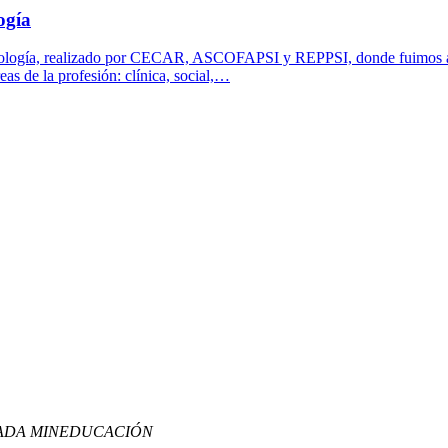
ogía
cología, realizado por CECAR, ASCOFAPSI y REPPSI, donde fuimos anfi
as de la profesión: clínica, social,…
LADA MINEDUCACIÓN