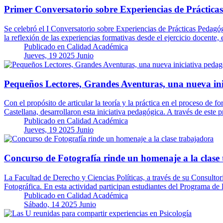
Primer Conversatorio sobre Experiencias de Práctica
Se celebró el I Conversatorio sobre Experiencias de Prácticas Pedagógi
la reflexión de las experiencias formativas desde el ejercicio docente
Publicado en
Calidad Académica
Jueves, 19 2025 Junio
Pequeños Lectores, Grandes Aventuras, una nueva ini
Con el propósito de articular la teoría y la práctica en el proceso de 
Castellana, desarrollaron esta iniciativa pedagógica. A través de este
Publicado en
Calidad Académica
Jueves, 19 2025 Junio
Concurso de Fotografía rinde un homenaje a la clase
La Facultad de Derecho y Ciencias Políticas, a través de su Consulto
Fotográfica. En esta actividad participan estudiantes del Programa 
Publicado en
Calidad Académica
Sábado, 14 2025 Junio