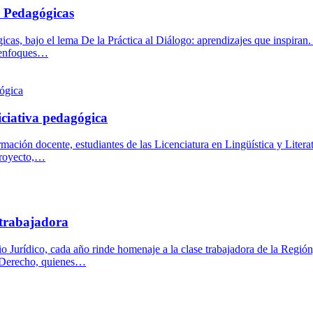
s Pedagógicas
cas, bajo el lema De la Práctica al Diálogo: aprendizajes que inspiran.
, enfoques…
ciativa pedagógica
formación docente, estudiantes de las Licenciatura en Lingüística y Litera
 proyecto,…
 trabajadora
rio Jurídico, cada año rinde homenaje a la clase trabajadora de la Reg
de Derecho, quienes…