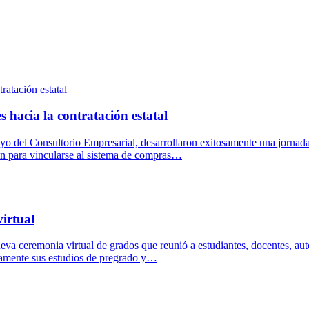
hacia la contratación estatal
 del Consultorio Empresarial, desarrollaron exitosamente una jornada 
ón para vincularse al sistema de compras…
virtual
a ceremonia virtual de grados que reunió a estudiantes, docentes, aut
samente sus estudios de pregrado y…